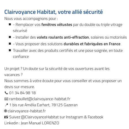
Clairvoyance Habitat, votre allié sécurité
Nous vous accompagnons pour :
- Remplacer vos
fenêtres vétustes
par du double ou triple vitrage
sécurisé
Une question
- Installer des
volets roulants anti-effraction
, solaires ou motorisés
- Vous proposer des solutions
durables et fabriquées en France
Travailler avec des produits certifiés et une pose soignée, en toute
confiance
01 34 84 98 1
Accueil
Un projet ? Un doute sur la sécurité de vos ouvertures avant les
Ouvertures
vacances ?
Nous sommes à votre écoute pour vous conseiller et vous proposer un
series extérieures
devis sur-mesure.
📞 01 34 84 98 18
gements extérieurs
📧
rambouillet@clairvoyance-habitat.fr
Restez infor
📍 1 bis rue Amélia Earhart, 78125 Gazeran
os réalisations
🌐 clairvoyance-habitat.fr
Inscription News
Actualités
📸 Suivez @ClairvoyanceHabitat sur Instagram & Facebook
Linkedin : Jean Manuel LORENZO