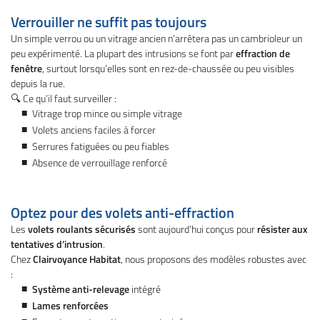
l'adresse email indiqué ci-dessus. Vous pouvez vous désinscrire à tout moment en
utilisant
le formulaire de désinscription
.
Verrouiller ne suffit pas toujours
Un simple verrou ou un vitrage ancien n’arrêtera pas un cambrioleur un
Inscription
peu expérimenté. La plupart des intrusions se font par
effraction de
fenêtre
, surtout lorsqu’elles sont en rez-de-chaussée ou peu visibles
depuis la rue.
🔍 Ce qu’il faut surveiller :
Vitrage trop mince ou simple vitrage
Volets anciens faciles à forcer
Serrures fatiguées ou peu fiables
Absence de verrouillage renforcé
Optez pour des volets anti-effraction
Les
volets roulants sécurisés
sont aujourd’hui conçus pour
résister aux
tentatives d’intrusion
.
Chez
Clairvoyance Habitat
, nous proposons des modèles robustes avec
:
Système anti-relevage
intégré
Lames renforcées