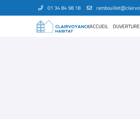
01 34 84 98 18
1 Bis rue Amelia Earhart
78125 Gazeran
ACCUEIL
OUVERTURE
01 34 84 98 18
Adresse email de réception
