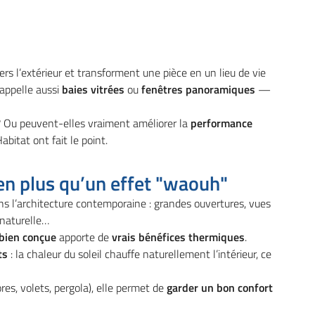
vers l’extérieur et transforment une pièce en un lieu de vie
à l'adresse
ppelle aussi
baies vitrées
ou
fenêtres panoramiques
—
le formulaire
? Ou peuvent-elles vraiment améliorer la
performance
bitat ont fait le point.
en plus qu’un effet "waouh"
s l’architecture contemporaine : grandes ouvertures, vues
 naturelle…
 bien conçue
apporte de
vrais bénéfices thermiques
.
ts
: la chaleur du soleil chauffe naturellement l’intérieur, ce
ores, volets, pergola), elle permet de
garder un bon confort