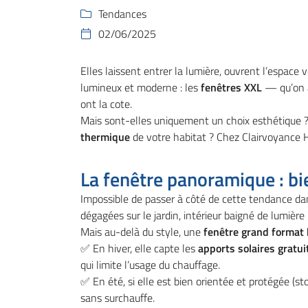
Code Captcha

Tendances

02/06/2025

Rafraîchir le captcha

Elles laissent entrer la lumière, ouvrent l’espace 
En cochant cette case, vous consentez à recevoir nos propositions commerciales 
lumineux et moderne : les
fenêtres XXL
— qu’on a
email indiqué ci-dessus. Vous pouvez vous désinscrire à tout moment en utilisant
de désinscription
.
ont la cote.
Mais sont-elles uniquement un choix esthétique 
Inscription
thermique
de votre habitat ? Chez Clairvoyance Ha
La fenêtre panoramique : bi
Impossible de passer à côté de cette tendance dan
dégagées sur le jardin, intérieur baigné de lumière
Mais au-delà du style, une
fenêtre grand format
✅ En hiver, elle capte les
apports solaires gratui
qui limite l’usage du chauffage.
✅ En été, si elle est bien orientée et protégée (st
sans surchauffe.