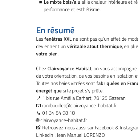
Le mixte bois/alu
allie chaleur intérieure et r
performance et esthétisme.
En résumé
Les
fenêtres XXL
ne sont pas qu’un effet de mode
deviennent un
véritable atout thermique
, en plu
votre bien
.
Chez
Clairvoyance Habitat
, on vous accompagne d
de votre orientation, de vos besoins en isolation e
Toutes nos baies vitrées sont
fabriquées en Fran
énergétique
si le projet s’y prête.
📍 1 bis rue Amélia Earhart, 78125 Gazeran
📧
rambouillet@clairvoyance-habitat.fr
📞 01 34 84 98 18
🌐 clairvoyance-habitat.fr
📸 Retrouvez-nous aussi sur Facebook & Instagr
Linkedin : Jean Manuel LORENZO