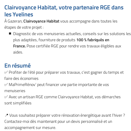
Clairvoyance Habitat, votre partenaire RGE dans
les Yvelines
À Gazeran,
Clairvoyance Habitat
vous accompagne dans toutes les
étapes de votre projet :
Diagnostic de vos menuiseries actuelles, conseils sur les solutions les
plus adaptées, fourniture de produits
100 % fabriqués en
France.
Pose certifiée RGE pour rendre vos travaux éligibles aux
aides.
Une question
En résumé
✅ Profiter de l’été pour préparer vos travaux, c’est gagner du temps et
faire des économies
01 34 84 98 1
Accueil
✅ MaPrimeRénov’ peut financer une partie importante de vos
menuiseries
Ouvertures
✅ Avec un artisan RGE comme Clairvoyance Habitat, vos démarches
sont simplifiées
series extérieures
gements extérieurs
📍 Vous souhaitez préparer votre rénovation énergétique avant l’hiver ?
Contactez-moi dès maintenant pour un devis personnalisé et un
Restez infor
os réalisations
accompagnement sur mesure.