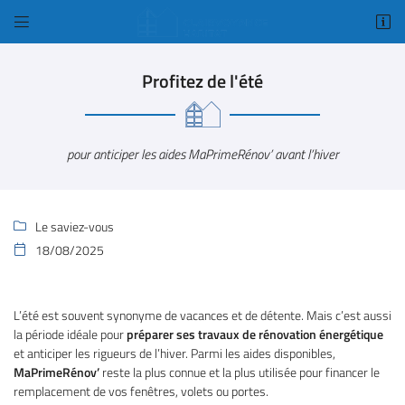


1 Bis rue Amelia Earhart
78125 Gazeran
Profitez de l'été
01 34 84 98 18
pour anticiper les aides MaPrimeRénov’ avant l’hiver
Le saviez-vous

18/08/2025

Adresse email de réception

L’été est souvent synonyme de vacances et de détente. Mais c’est aussi
Code Captcha

la période idéale pour
préparer ses travaux de rénovation énergétique
et anticiper les rigueurs de l’hiver. Parmi les aides disponibles,
MaPrimeRénov’
Rafraîchir le captcha
reste la plus connue et la plus utilisée pour financer le

remplacement de vos fenêtres, volets ou portes.
En cochant cette case, vous consentez à recevoir nos propositions commerciales à