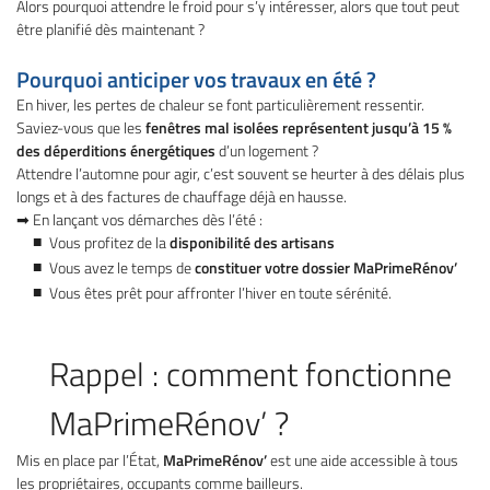
Alors pourquoi attendre le froid pour s’y intéresser, alors que tout peut
l'adresse email indiqué ci-dessus. Vous pouvez vous désinscrire à tout moment en
utilisant
le formulaire de désinscription
.
être planifié dès maintenant ?
Inscription
Pourquoi anticiper vos travaux en été ?
En hiver, les pertes de chaleur se font particulièrement ressentir.
Saviez-vous que les
fenêtres mal isolées représentent jusqu’à 15 %
des déperditions énergétiques
d’un logement ?
Attendre l’automne pour agir, c’est souvent se heurter à des délais plus
longs et à des factures de chauffage déjà en hausse.
➡ En lançant vos démarches dès l’été :
Vous profitez de la
disponibilité des artisans
Vous avez le temps de
constituer votre dossier MaPrimeRénov’
Vous êtes prêt pour affronter l’hiver en toute sérénité.
Rappel : comment fonctionne
MaPrimeRénov’ ?
Mis en place par l’État,
MaPrimeRénov’
est une aide accessible à tous
les propriétaires, occupants comme bailleurs.