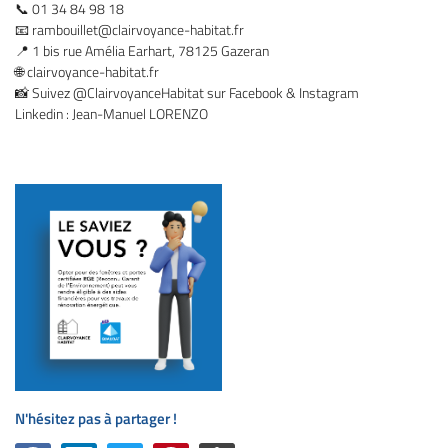
📞 01 34 84 98 18
Inscription News
Actualités
📧
rambouillet@clairvoyance-habitat.fr
📍 1 bis rue Amélia Earhart, 78125 Gazeran
Contact
🌐 clairvoyance-habitat.fr
📸 Suivez @ClairvoyanceHabitat sur Facebook & Instagram
Rejoignez-nous
Linkedin : Jean-Manuel LORENZO
N'hésitez pas à partager !