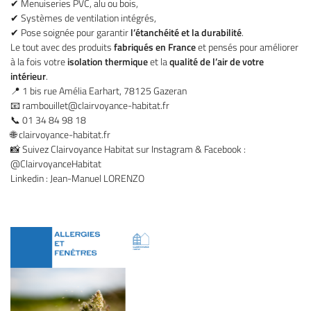
✔ Menuiseries PVC, alu ou bois,
✔ Systèmes de ventilation intégrés,
Une question
✔ Pose soignée pour garantir
l’étanchéité et la durabilité
.
Le tout avec des produits
fabriqués en France
et pensés pour améliorer
à la fois votre
isolation thermique
et la
qualité de l’air de votre
intérieur
.
01 34 84 98 1
Accueil
📍 1 bis rue Amélia Earhart, 78125 Gazeran
📧
rambouillet@clairvoyance-habitat.fr
Ouvertures
📞 01 34 84 98 18
🌐
clairvoyance-habitat.fr
series extérieures
📸 Suivez Clairvoyance Habitat sur Instagram & Facebook :
@ClairvoyanceHabitat
gements extérieurs
Linkedin : Jean-Manuel LORENZO
Restez infor
os réalisations
Inscription News
Actualités
Contact
Rejoignez-nous