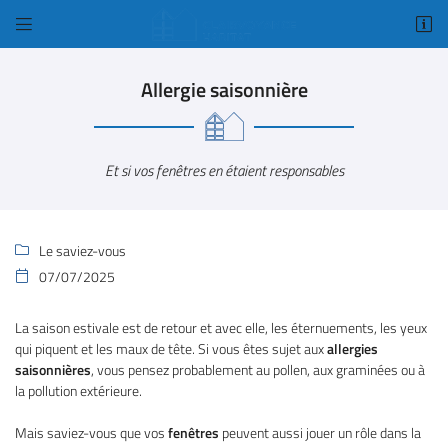


1 Bis rue Amelia Earhart
78125 Gazeran
Allergie saisonnière
01 34 84 98 18
Et si vos fenêtres en étaient responsables
Le saviez-vous

07/07/2025

Adresse email de réception

La saison estivale est de retour et avec elle, les éternuements, les yeux
qui piquent et les maux de tête. Si vous êtes sujet aux
allergies
Code Captcha

saisonnières
, vous pensez probablement au pollen, aux graminées ou à
la pollution extérieure.
Rafraîchir le captcha

Mais saviez-vous que vos
fenêtres
peuvent aussi jouer un rôle dans la
En cochant cette case, vous consentez à recevoir nos propositions commerciales à