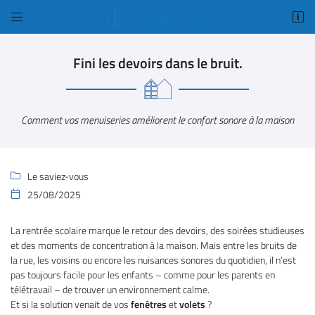


1 Bis rue Amelia Earhart
78125 Gazeran
Fini les devoirs dans le bruit.
01 34 84 98 18
Comment vos menuiseries améliorent le confort sonore à la maison
Le saviez-vous

25/08/2025

Adresse email de réception

La rentrée scolaire marque le retour des devoirs, des soirées studieuses
et des moments de concentration à la maison. Mais entre les bruits de
Code Captcha

la rue, les voisins ou encore les nuisances sonores du quotidien, il n’est
pas toujours facile pour les enfants – comme pour les parents en
télétravail – de trouver un environnement calme.
Rafraîchir le captcha

Et si la solution venait de vos
fenêtres
et
volets
?
En cochant cette case, vous consentez à recevoir nos propositions commerciales à