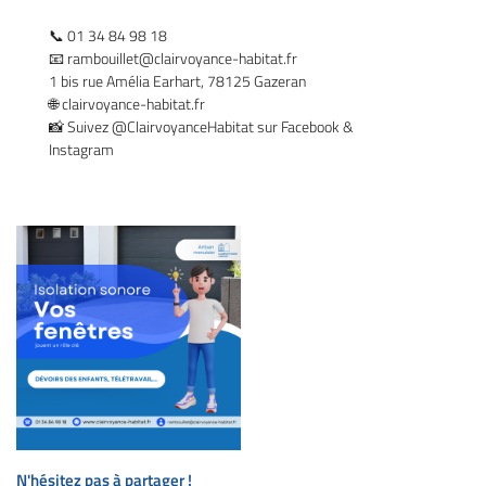
📞 01 34 84 98 18
01 34 84 98 1
Accueil
📧
rambouillet@clairvoyance-habitat.fr
1 bis rue Amélia Earhart, 78125 Gazeran
Ouvertures
🌐 clairvoyance-habitat.fr
📸 Suivez @ClairvoyanceHabitat sur Facebook &
series extérieures
Instagram
gements extérieurs
Restez infor
os réalisations
Inscription News
Actualités
Contact
Rejoignez-nous
N'hésitez pas à partager !