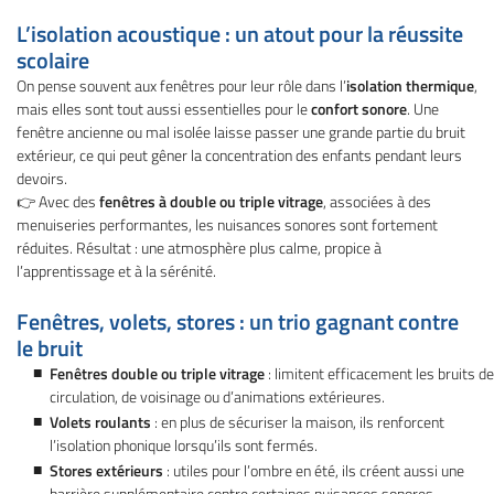
l'adresse email indiqué ci-dessus. Vous pouvez vous désinscrire à tout moment en
utilisant
le formulaire de désinscription
.
L’isolation acoustique : un atout pour la réussite
scolaire
Inscription
On pense souvent aux fenêtres pour leur rôle dans l’
isolation thermique
,
mais elles sont tout aussi essentielles pour le
confort sonore
. Une
fenêtre ancienne ou mal isolée laisse passer une grande partie du bruit
extérieur, ce qui peut gêner la concentration des enfants pendant leurs
devoirs.
👉 Avec des
fenêtres à double ou triple vitrage
, associées à des
menuiseries performantes, les nuisances sonores sont fortement
réduites. Résultat : une atmosphère plus calme, propice à
l’apprentissage et à la sérénité.
Fenêtres, volets, stores : un trio gagnant contre
le bruit
Fenêtres double ou triple vitrage
: limitent efficacement les bruits de
circulation, de voisinage ou d’animations extérieures.
Volets roulants
: en plus de sécuriser la maison, ils renforcent
l’isolation phonique lorsqu’ils sont fermés.
Stores extérieurs
: utiles pour l’ombre en été, ils créent aussi une
barrière supplémentaire contre certaines nuisances sonores.